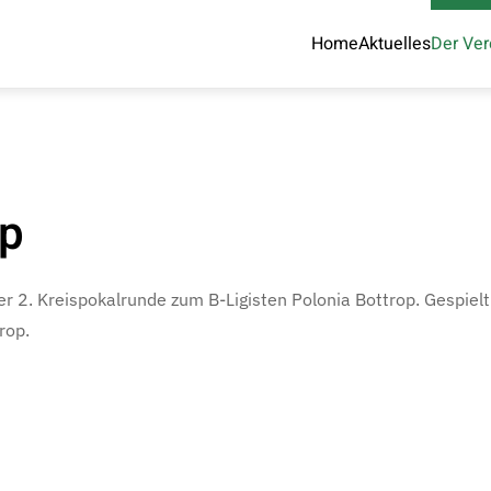
Home
Aktuelles
Der Ver
op
er 2. Kreispokalrunde zum B-Ligisten Polonia Bottrop. Gespiel
rop.